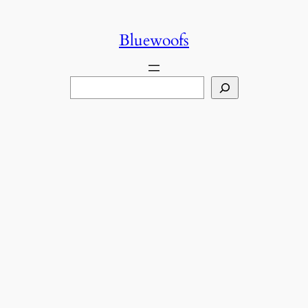
콘
텐
Bluewoofs
츠
로
검
바
색
로
가
기