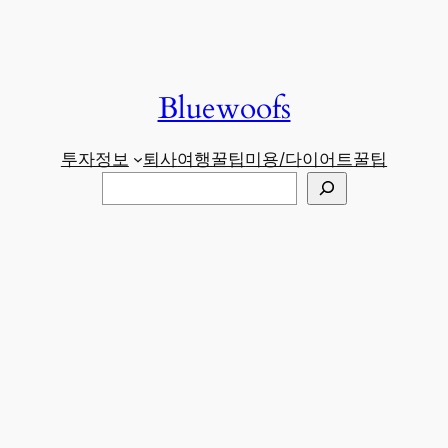
Bluewoofs
투자정보
퇴사
여행꿀팁
미용/다이어트
꿀팁
검색