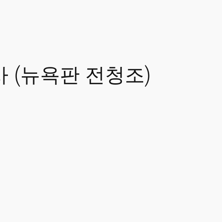
 명대사 (뉴욕판 전청조)