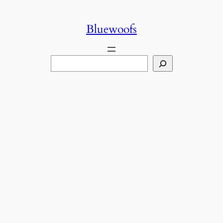
콘
텐
Bluewoofs
츠
로
검
바
색
로
가
기