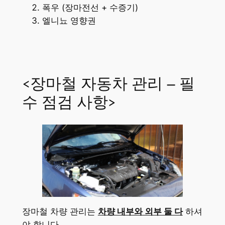
폭우 (장마전선 + 수증기)
엘니뇨 영향권
<장마철 자동차 관리 – 필
수 점검 사항>
장마철 차량 관리는
차량 내부와 외부 둘 다
하셔
야 합니다.