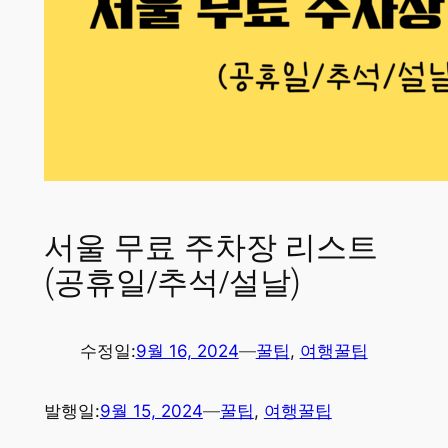
서울 무료 주차장 리스트
(공휴일/추석/설날)
수정일:
9월 16, 2024
—
꿀팁
, 
여행꿀팁
발행일:
9월 15, 2024
—
꿀팁
, 
여행꿀팁