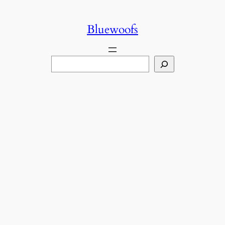
콘
텐
Bluewoofs
츠
로
검색
바
로
가
기