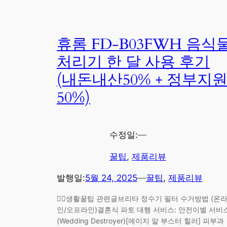
휴롬 FD-B03FWH 음식
처리기 한 달 사용 후기
(내돈내산50% + 정부지
50%)
수정일:
—
꿀팁
, 
제품리뷰
발행일:
5월 24, 2025
—
꿀팁
, 
제품리뷰
🕵️‍♀️생활꿀팁 관련글브리타 정수기 필터 수거방법 (온
인/오프라인)결혼식 파토 대행 서비스: 안전이별 서비
(Wedding Destroyer)[에이지 알 부스터 힐러] 피부과