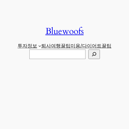
Bluewoofs
투자정보
퇴사
여행꿀팁
미용/다이어트
꿀팁
검
색