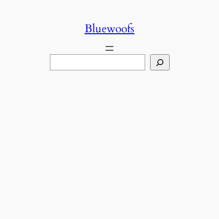
콘
텐
Bluewoofs
츠
로
검
바
색
로
가
기