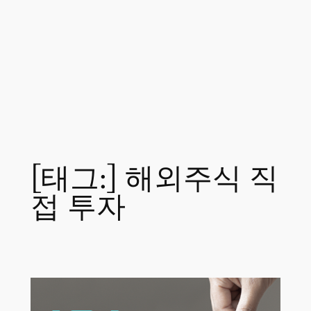
[태그:]
해외주식 직
접 투자