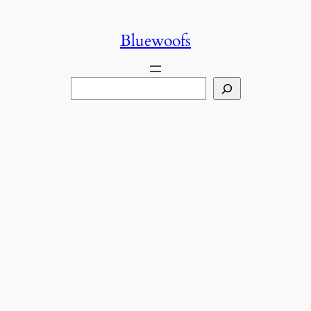
콘
텐
Bluewoofs
츠
로
검
바
색
로
가
기