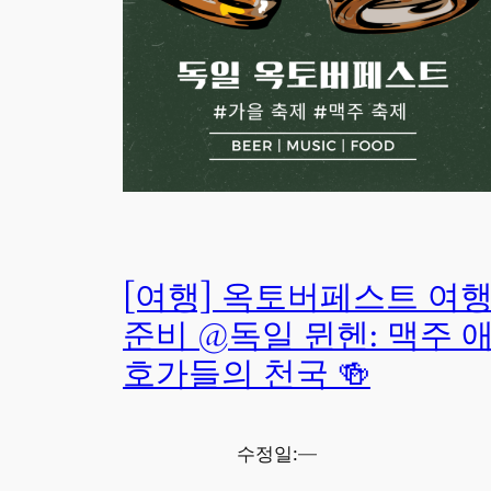
[여행] 옥토버페스트 여
준비 @독일 뮌헨: 맥주 
호가들의 천국 🍻
수정일:
—