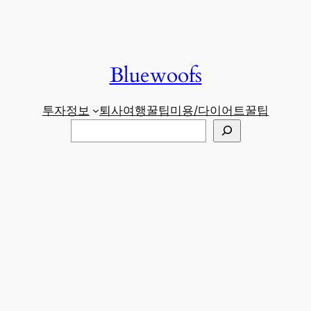
Bluewoofs
투자정보
퇴사
여행꿀팁
미용/다이어트
꿀팁
검
색