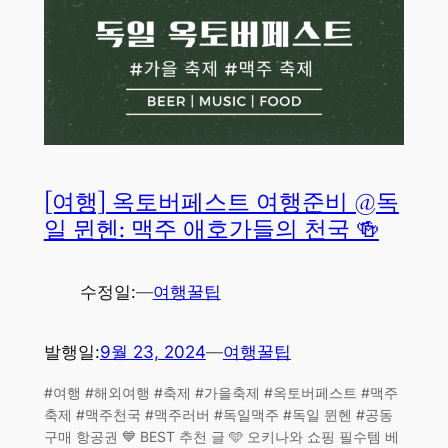
[여행] 옥토버페스트 여행준비 @독
일 뮌헨: 맥주 애호가들의 천국 🍻
수정일:
—
여행꿀팁
발행일:
9월 23, 2024
—
여행꿀팁
#여행 #해외여행 #축제 #가을축제 #옥토버페스트 #맥주
축제 #맥주천국 #맥주러버 #독일맥주 #독일 뮌헨 #공동
구매 항공권 💙 BEST 추천 글 🩵 오키나와 쇼핑 필수템 베