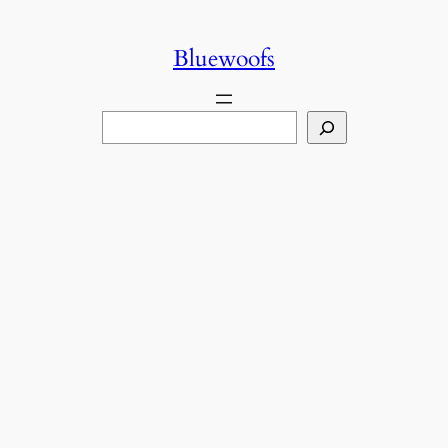
콘
텐
Bluewoofs
츠
로
검
바
색
로
가
기