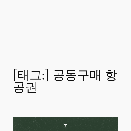
[태그:]
공동구매 항
공권